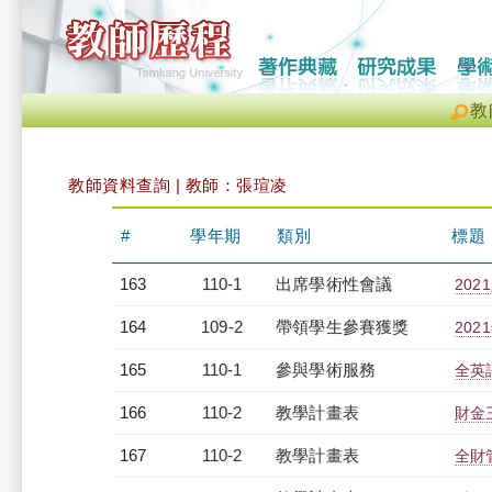
教
教師資料查詢 | 教師：張瑄凌
#
學年期
類別
標題
163
110-1
出席學術性會議
20
164
109-2
帶領學生參賽獲獎
20
165
110-1
參與學術服務
全英
166
110-2
教學計畫表
財金三
167
110-2
教學計畫表
全財管