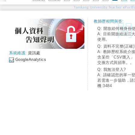
Tamkang University Teacher ePortfo
教師歷程問與答:
Q: 開放給何種身份
A: 目前開放給淡江
使用。
Q: 資料不完整(正確)
A: 教師歷程系統介
系統維護:
資訊處
含某些「CSV匯入
GoogleAnalytics
交換方式與頻率。。
Q: 我無法登入?
A: 請確認您的單一
若需進一步協助，請
機:3484