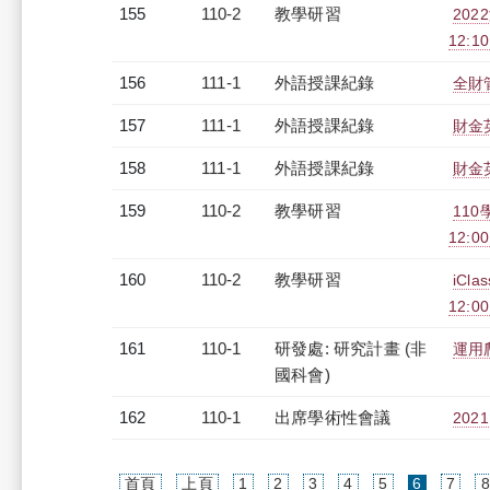
155
110-2
教學研習
202
12:10
156
111-1
外語授課紀錄
全財管
157
111-1
外語授課紀錄
財金英
158
111-1
外語授課紀錄
財金英
159
110-2
教學研習
11
12:00
160
110-2
教學研習
iCl
12:0
161
110-1
研發處: 研究計畫 (非
運用
國科會)
162
110-1
出席學術性會議
20
(current)
首頁
上頁
1
2
3
4
5
6
7