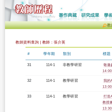
教
教師資料查詢 | 教師：張介英
#
學年期
類別
標題
31
114-1
非教學研習
敬邀參
14:0
32
114-1
教學研習
我的A
13:0
33
114-1
教學研習
打造
教授兼
13:3