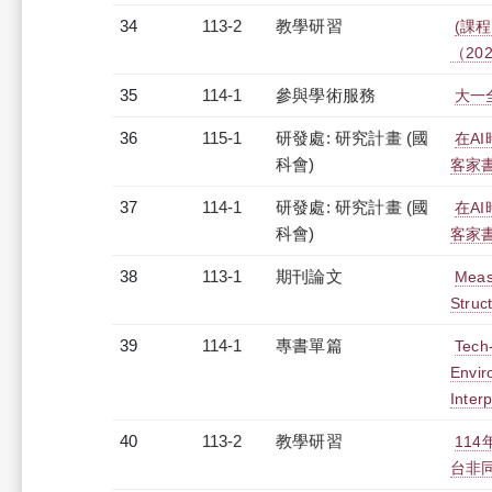
34
113-2
教學研習
(課程
（2025
35
114-1
參與學術服務
大一
36
115-1
研發處: 研究計畫 (國
在A
科會)
客家書
37
114-1
研發處: 研究計畫 (國
在A
科會)
客家書
38
113-1
期刊論文
Measu
Struc
39
114-1
專書單篇
Tech
Envir
Inter
40
113-2
教學研習
11
台非同步