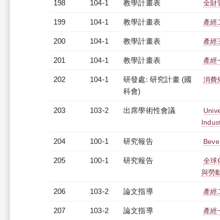
198
104-1
教學計畫表
全財管
199
104-1
教學計畫表
產經二
200
104-1
教學計畫表
產經三
201
104-1
教學計畫表
產經一
202
104-1
研發處: 研究計畫 (國
消費
科會)
203
103-2
出席學術性會議
Unive
Indu
204
100-1
研究報告
Be
205
100-1
研究報告
全球
與勞
206
103-2
論文指導
產經
207
103-2
論文指導
產經