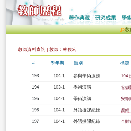
教
教師資料查詢 | 教師：林俊宏
#
學年期
類別
標題
193
104-1
參與學術服務
10
194
103-1
學術演講
安徽
195
104-1
學術演講
安徽
196
104-1
外語授課紀錄
產經一
197
104-1
外語授課紀錄
全財管