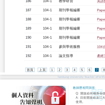
186
104-1
教學研習
英語授
187
104-1
期刊學報編審
Pape
188
104-1
期刊學報編審
Paper
189
104-1
期刊學報編審
Paper
190
104-1
期刊學報編審
Paper
191
104-1
參與學術服務
10
192
104-1
論文指導
產經
(cur
首頁
上頁
1
2
3
4
5
6
7
Tamkang University Teacher ePortfo
教師歷程問與答:
Q: 開放給何種身份
A: 目前開放給淡江
使用。