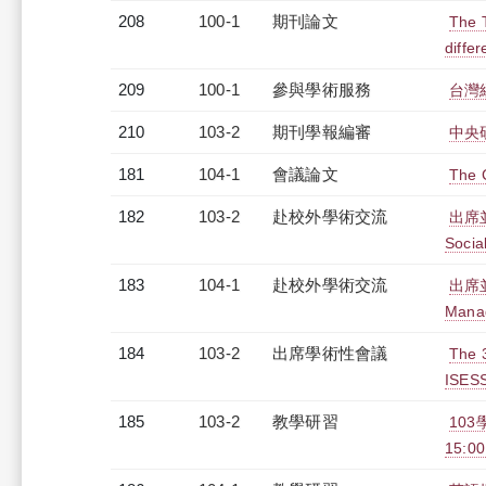
208
100-1
期刊論文
The T
diffe
209
100-1
參與學術服務
台灣
210
103-2
期刊學報編審
中央
181
104-1
會議論文
The C
182
103-2
赴校外學術交流
出席並發
Socia
183
104-1
赴校外學術交流
出席並發
Manag
184
103-2
出席學術性會議
The 
ISES
185
103-2
教學研習
103
15:0