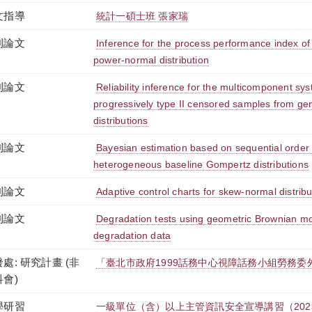
文指導
統計一碩士班 張家瑞
刊論文
Inference for the process performance index of 
power-normal distribution
刊論文
Reliability inference for the multicomponent s
progressively type II censored samples from ge
distributions
刊論文
Bayesian estimation based on sequential order s
heterogeneous baseline Gompertz distributions
刊論文
Adaptive control charts for skew-normal distribu
刊論文
Degradation tests using geometric Brownian mo
degradation data
處: 研究計畫 (非
「臺北市政府1999話務中心視障話務小組勞務委外案
科會)
學研習
一級單位（含）以上主管資訊安全宣導講習（2023-12-0