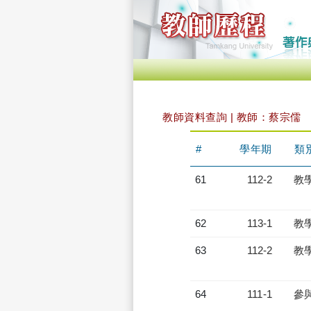
教師資料查詢 | 教師：蔡宗儒
#
學年期
類
61
112-2
教
62
113-1
教
63
112-2
教
64
111-1
參