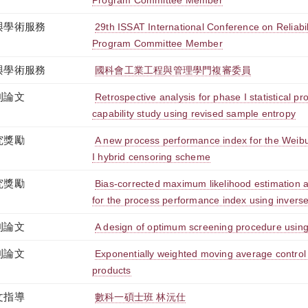
Program Committee Member
與學術服務
29th ISSAT International Conference on Reliabil
Program Committee Member
與學術服務
國科會工業工程與管理學門複審委員
刊論文
Retrospective analysis for phase I statistical p
capability study using revised sample entropy
究獎勵
A new process performance index for the Weibull
I hybrid censoring scheme
究獎勵
Bias-corrected maximum likelihood estimation 
for the process performance index using inverse
刊論文
A design of optimum screening procedure using
刊論文
Exponentially weighted moving average control c
products
文指導
數科一碩士班 林沅仕