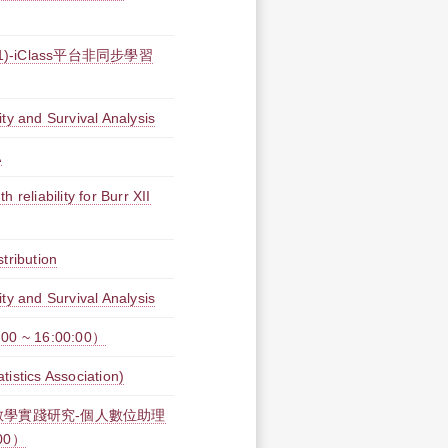
)-iClass平台非同步學習
ty and Survival Analysis
A
reliability for Burr XII
tribution
ty and Survival Analysis
 ~ 16:00:00）
tics Association)
新教學實踐研究-個人數位助理
00）