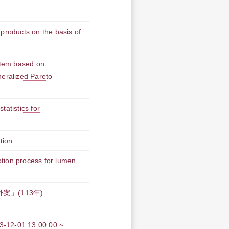
products on the basis of
ystem based on
neralized Pareto
tatistics for
tion
tion process for lumen
」(113年)
1 13:00:00 ~