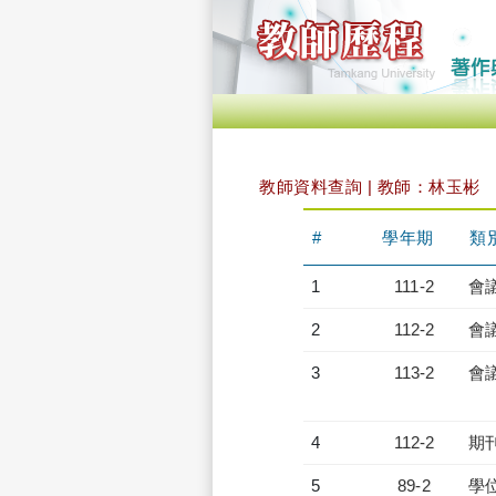
教師資料查詢 | 教師：林玉彬
#
學年期
類
1
111-2
會
2
112-2
會
3
113-2
會
4
112-2
期
5
89-2
學