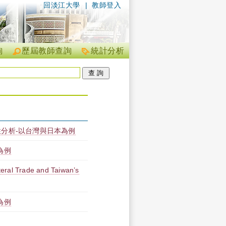
回淡江大學
|
教師登入
詢
歷屆教師查詢
統計分析
分析-以台灣與日本為例
為例
eral Trade and Taiwan’s
為例