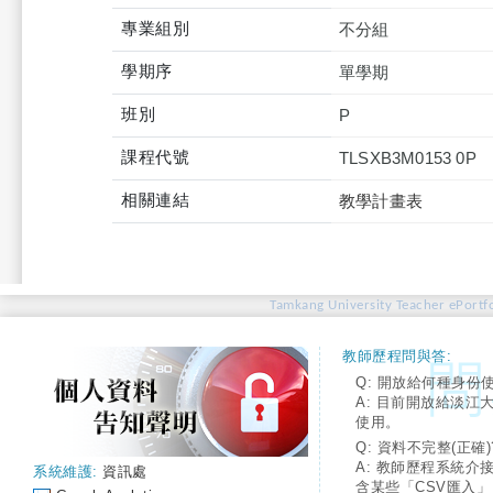
專業組別
不分組
學期序
單學期
班別
P
課程代號
TLSXB3M0153 0P
相關連結
教學計畫表
Tamkang University Teacher ePortfo
教師歷程問與答:
Q: 開放給何種身份
A: 目前開放給淡江
使用。
Q: 資料不完整(正確)
A: 教師歷程系統介
系統維護:
資訊處
含某些「CSV匯入