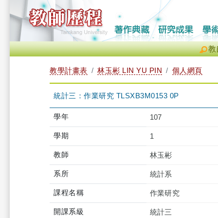
教
教學計畫表
林玉彬 LIN YU PIN
個人網頁
統計三：作業研究 TLSXB3M0153 0P
學年
107
學期
1
教師
林玉彬
系所
統計系
課程名稱
作業研究
開課系級
統計三