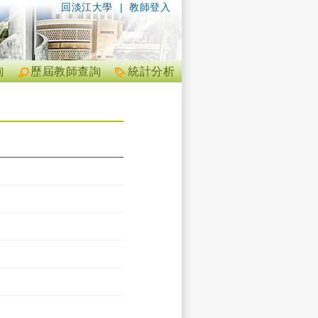
回淡江大學
|
教師登入
詢
歷屆教師查詢
統計分析