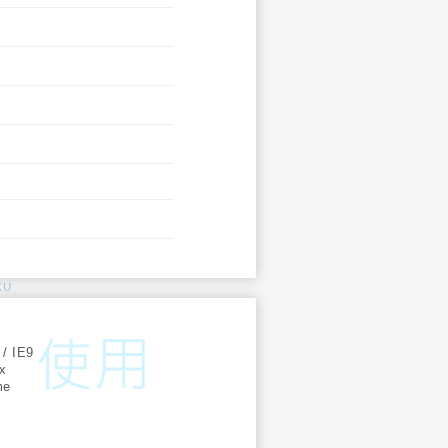
KU
:
 / IE9
ox
me