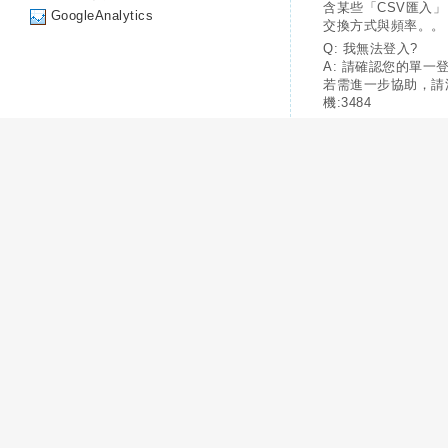
含某些「CSV匯入
GoogleAnalytics
交換方式與頻率。。
Q: 我無法登入?
A: 請確認您的單一
若需進一步協助，請
機:3484