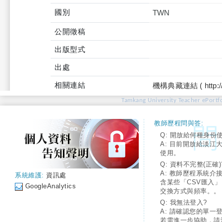
國別
TWN
公開徵稿
出版型式
出處
相關連結
機構典藏連結 ( http://tku
Tamkang University Teacher ePortfo
教師歷程問與答:
Q: 開放給何種身份
A: 目前開放給淡江
使用。
Q: 資料不完整(正確)
A: 教師歷程系統介
系統維護:
資訊處
含某些「CSV匯入
GoogleAnalytics
交換方式與頻率。。
Q: 我無法登入?
A: 請確認您的單一
若需進一步協助，請