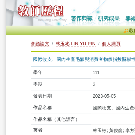
教
會議論文
林玉彬 LIN YU PIN
個人網頁
國際收支、國內生產毛額與消費者物價指數關聯性
學年
111
學期
2
發表日期
2023-05-05
作品名稱
國際收支、國內生產
作品名稱（其他語言）
著者
林玉彬; 黃俊龍; 李