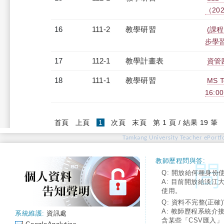
（2023
16
111-2
教學研習
(課程
步學習（
17
112-1
教學計畫表
資管四
18
111-1
教學研習
MS 
16:0
(current)
首頁
上頁
1
次頁
末頁
第 1 頁 / 結果 19 筆
Tamkang University Teacher ePortfo
教師歷程問與答:
Q: 開放給何種身份
A: 目前開放給淡江
使用。
Q: 資料不完整(正確)
A: 教師歷程系統介
系統維護:
資訊處
含某些「CSV匯入