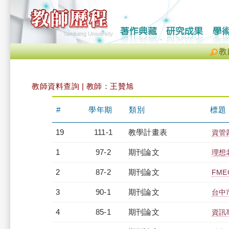
教
教師資料查詢 | 教師：王贊旭
#
學年期
類別
標題
19
111-1
教學計畫表
資管四
1
97-2
期刊論文
理想
2
87-2
期刊論文
FM
3
90-1
期刊論文
台中
4
85-1
期刊論文
資訊