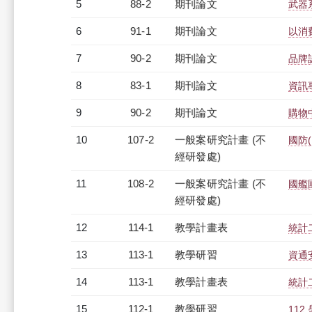
5
88-2
期刊論文
武器
6
91-1
期刊論文
以消
7
90-2
期刊論文
品牌
8
83-1
期刊論文
資訊
9
90-2
期刊論文
購物
10
107-2
一般案研究計畫 (不
國防
經研發處)
11
108-2
一般案研究計畫 (不
國艦
經研發處)
12
114-1
教學計畫表
統計二
13
113-1
教學研習
資通安
14
113-1
教學計畫表
統計二
15
112-1
教學研習
11