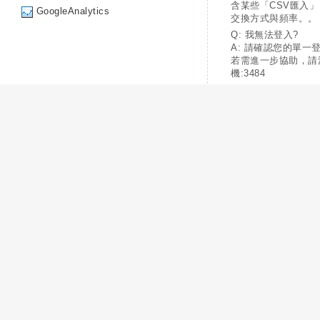
含某些「CSV匯入
GoogleAnalytics
交換方式與頻率。。
Q: 我無法登入?
A: 請確認您的單一
若需進一步協助，請
機:3484