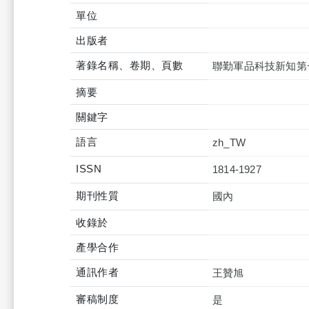
單位
出版者
著錄名稱、卷期、頁數
聯勤軍品科技新知第
摘要
關鍵字
語言
zh_TW
ISSN
1814-1927
期刊性質
國內
收錄於
產學合作
通訊作者
王贊旭
審稿制度
是