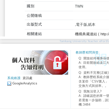
國別
TWN
公開徵稿
出版型式
,電子版,紙本
相關連結
機構典藏連結 ( http://tku
Tamkang University Teacher ePortfo
教師歷程問與答:
Q: 開放給何種身份
A: 目前開放給淡江
使用。
Q: 資料不完整(正確)
A: 教師歷程系統介
系統維護:
資訊處
含某些「CSV匯入
GoogleAnalytics
交換方式與頻率。。
Q: 我無法登入?
A: 請確認您的單一
若需進一步協助，請
機:3484