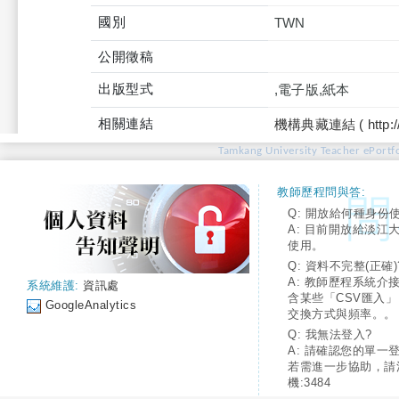
國別
TWN
公開徵稿
出版型式
,電子版,紙本
相關連結
機構典藏連結 ( http://tku
Tamkang University Teacher ePortfo
教師歷程問與答:
Q: 開放給何種身份
A: 目前開放給淡江
使用。
Q: 資料不完整(正確)
A: 教師歷程系統介
系統維護:
資訊處
含某些「CSV匯入
GoogleAnalytics
交換方式與頻率。。
Q: 我無法登入?
A: 請確認您的單一
若需進一步協助，請
機:3484