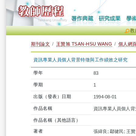
教
期刊論文
王贊旭 TSAN-HSU WANG
個人網
資訊專業人員個人背景特徵與工作績效之研究
學年
83
學期
1
出版（發表）日期
1994-08-01
作品名稱
資訊專業人員個人背
作品名稱（其他語言）
著者
張緯良; 鄢健民; 王