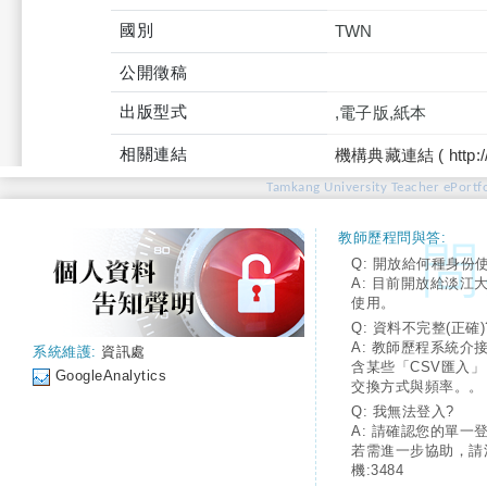
國別
TWN
公開徵稿
出版型式
,電子版,紙本
相關連結
機構典藏連結 ( http://tku
Tamkang University Teacher ePortfo
教師歷程問與答:
Q: 開放給何種身份
A: 目前開放給淡江
使用。
Q: 資料不完整(正確)
A: 教師歷程系統介
系統維護:
資訊處
含某些「CSV匯入
GoogleAnalytics
交換方式與頻率。。
Q: 我無法登入?
A: 請確認您的單一
若需進一步協助，請
機:3484