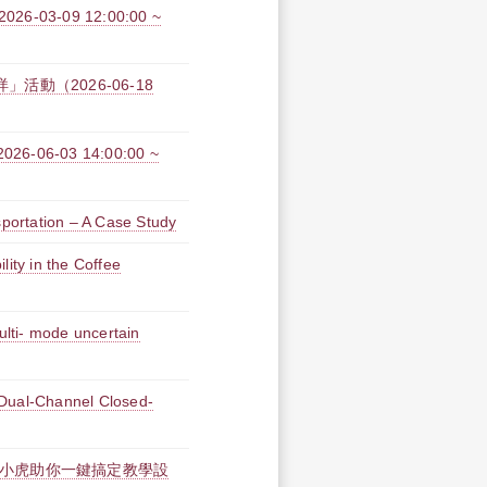
3-09 12:00:00 ~
活動（2026-06-18
06-03 14:00:00 ~
sportation – A Case Study
lity in the Coffee
ulti- mode uncertain
 Dual-Channel Closed-
術：淡小虎助你一鍵搞定教學設