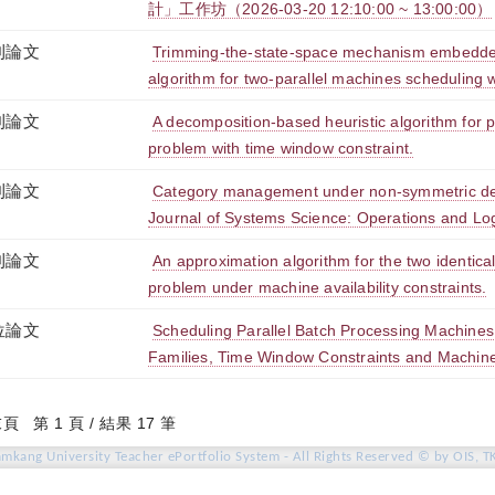
計」工作坊（2026-03-20 12:10:00 ~ 13:00:00）
刊論文
Trimming-the-state-space mechanism embedd
algorithm for two-parallel machines scheduling wi
刊論文
A decomposition-based heuristic algorithm for p
problem with time window constraint.
刊論文
Category management under non-symmetric de
Journal of Systems Science: Operations and Log
刊論文
An approximation algorithm for the two identica
problem under machine availability constraints.
位論文
Scheduling Parallel Batch Processing Machines
Families, Time Window Constraints and Machine E
末頁
第 1 頁 / 結果 17 筆
amkang University Teacher ePortfolio System - All Rights Reserved © by OIS, T