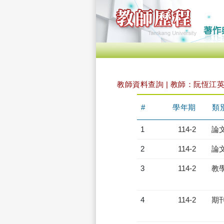
教師資料查詢 | 教師：阮恆江
#
學年期
類
1
114-2
論
2
114-2
論
3
114-2
教
4
114-2
期