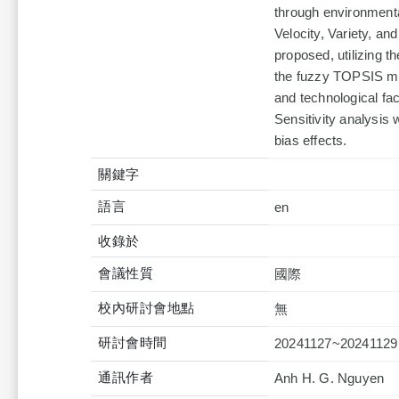
through environmenta
Velocity, Variety, an
proposed, utilizing t
the fuzzy TOPSIS met
and technological fac
Sensitivity analysis
bias effects.
關鍵字
語言
en
收錄於
會議性質
國際
校內研討會地點
無
研討會時間
20241127~20241129
通訊作者
Anh H. G. Nguyen