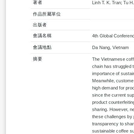
著者
Linh T. K. Tran; Tu 
作品所屬單位
出版者
會議名稱
4th Global Conferen
會議地點
Da Nang, Vietnam
摘要
The Vietnamese coffe
chain has struggled 
importance of sustaina
Meanwhile, customers
high demand for produ
since the current s
product counterfeitin
sharing. However, ne
these challenges by 
transparency to shar
sustainable coffee su