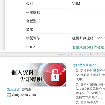
國別
VNM
公開徵稿
出版型式
出處
相關連結
機構典藏連結 ( http://tku
SDGS
尊嚴就業與經濟發展
Tamkang University Teacher ePortfo
教師歷程問與答:
Q: 開放給何種身份
A: 目前開放給淡江
使用。
Q: 資料不完整(正確)
A: 教師歷程系統介
系統維護:
資訊處
含某些「CSV匯入
GoogleAnalytics
交換方式與頻率。。
Q: 我無法登入?