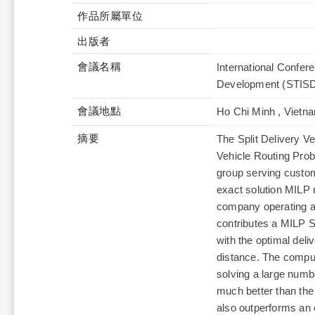
作品所屬單位
出版者
會議名稱
International Confer
Development (STISD
會議地點
Ho Chi Minh , Vietn
摘要
The Split Delivery V
Vehicle Routing Prob
group serving custome
exact solution MILP 
company operating a 
contributes a MILP 
with the optimal deliv
distance. The comput
solving a large numb
much better than th
also outperforms an 