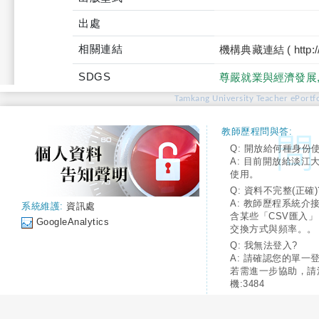
出處
相關連結
機構典藏連結 ( http://tku
SDGS
尊嚴就業與經濟發展
Tamkang University Teacher ePortfo
教師歷程問與答:
Q: 開放給何種身份
A: 目前開放給淡江
使用。
Q: 資料不完整(正確)
A: 教師歷程系統介
系統維護:
資訊處
含某些「CSV匯入
GoogleAnalytics
交換方式與頻率。。
Q: 我無法登入?
A: 請確認您的單一
若需進一步協助，請
機:3484