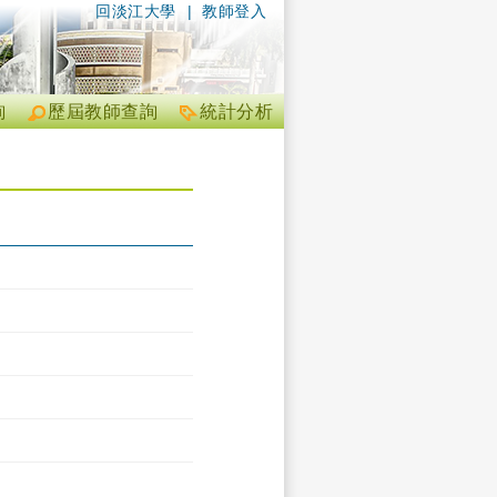
回淡江大學
|
教師登入
詢
歷屆教師查詢
統計分析