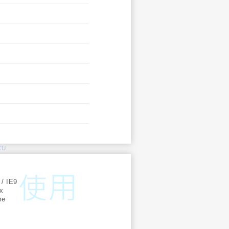
KU
:
 / IE9
ox
me