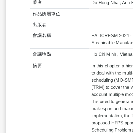
著者
Do Hong Nhat; Anh 
作品所屬單位
出版者
會議名稱
EAI ICRESM 2024 - 2
Sustainable Manufac
會議地點
Ho Chi Minh , Vietn
摘要
In this chapter, a hi
to deal with the mult
scheduling (MO-SMRC
(TRM) to cover the va
account multiple mo
II is used to generat
makespan and maximi
implementation, the 
proposed HFPS approa
Scheduling Problems 