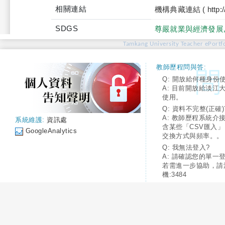
相關連結
機構典藏連結 ( http://tku
SDGS
尊嚴就業與經濟發展
Tamkang University Teacher ePortfo
教師歷程問與答:
Q: 開放給何種身份
A: 目前開放給淡江
使用。
Q: 資料不完整(正確)
A: 教師歷程系統介
系統維護:
資訊處
含某些「CSV匯入
GoogleAnalytics
交換方式與頻率。。
Q: 我無法登入?
A: 請確認您的單一
若需進一步協助，請
機:3484