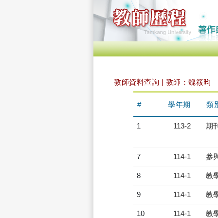
教師資料查詢 | 教師：魏筱昀
#
學年期
類
1
113-2
期
7
114-1
參
8
114-1
教
9
114-1
教
10
114-1
教