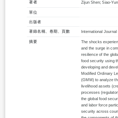
著者
Zijun Shen; Siao-Yu
單位
出版者
著錄名稱、卷期、頁數
International Journa
摘要
The shocks experien
and the surge in com
resilience of the gl
food security using 
developing and devel
Modified Ordinary 
(GMM) to analyze the 
livelihood assets (cre
processes (regulatory
the global food securi
and labor force parti
security across coun
the components of th