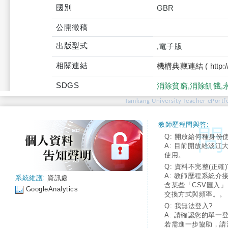
國別
GBR
公開徵稿
出版型式
,電子版
相關連結
機構典藏連結 ( http://tku
SDGS
消除貧窮,消除飢餓,
Tamkang University Teacher ePortfo
教師歷程問與答:
Q: 開放給何種身份
A: 目前開放給淡江
使用。
Q: 資料不完整(正確)
A: 教師歷程系統介
系統維護:
資訊處
含某些「CSV匯入
GoogleAnalytics
交換方式與頻率。。
Q: 我無法登入?
A: 請確認您的單一
若需進一步協助，請