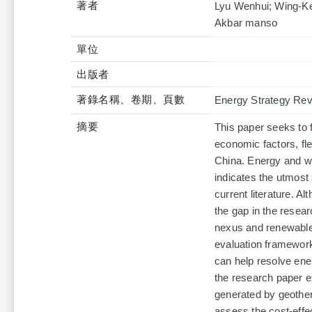
著者
Lyu Wenhui; Wing-Ke
Akbar manso
單位
出版者
著錄名稱、卷期、頁數
Energy Strategy Rev
摘要
This paper seeks to 
economic factors, fle
China. Energy and wat
indicates the utmost 
current literature. A
the gap in the resea
nexus and renewable 
evaluation framewor
can help resolve ene
the research paper ex
generated by geother
assess the cost-effe