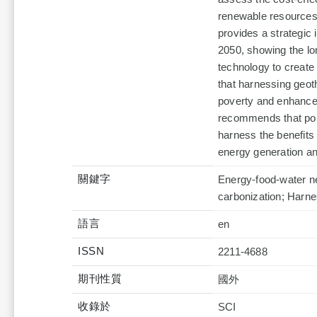
renewable resources
provides a strategic
2050, showing the l
technology to create
that harnessing geot
poverty and enhance 
recommends that poli
harness the benefits
energy generation 
關鍵字
Energy-food-water ne
carbonization; Harn
語言
en
ISSN
2211-4688
期刊性質
國外
收錄於
SCI