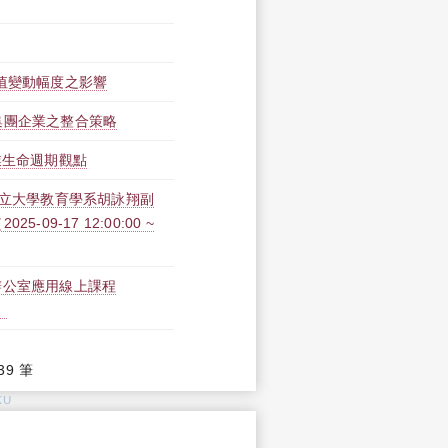
值變動幅度之影響
集團企業之整合策略
業生命週期觀點
市立大學教育學系胡詠翔副
9-17 12:00:00 ~
書軟體辦公室應用線上課程
）
39 筆
KU
: