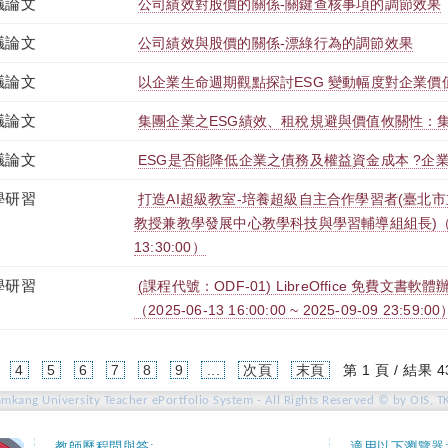
議論文
公司績效對股價的關係-關鍵查核事項的調節效果
議論文
公司績效與股價的關係-漂綠行為的調節效果
議論文
以企業生命週期觀點探討ESG 變動幅度對企業價
議論文
集團企業之ESG績效、租稅規避與價值攸關性：
議論文
ESG是否能降低企業之債務及權益資金成本 ?企
學研習
打造AI超級教室-培養超級自主合作學習者(臺北
教授兼教學發展中心教學科技與學習輔導組組長)（2025-0
13:30:00）
學研習
(課程代號：ODF-01) LibreOffice 免費文
（2025-06-13 16:00:00 ~ 2025-09-09 23:59:00
4
5
6
7
8
9
...
次頁
末頁
第 1 頁 / 結果 4
amkang University Teacher ePortfolio System - All Rights Reserved © by OIS, T
教師歷程問與答:
適用以下瀏覽器