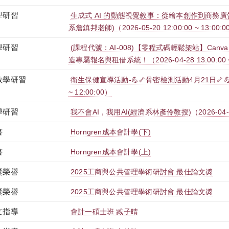
學研習
生成式 AI 的動態視覺敘事：從繪本創作到商務
系詹鎮邦老師)（2026-05-20 12:00:00 ~ 13:00:0
學研習
(課程代號：AI-008)【零程式碼輕鬆架站】Canv
造專屬報名與租借系統！（2026-04-28 13:00:00 ~ 
教學研習
衛生保健宣導活動-💪🦴骨密檢測活動4月21日🦴💪（20
~ 12:00:00）
學研習
我不會AI，我用AI(經濟系林彥伶教授)（2026-04-15 1
書
Horngren成本會計學(下)
書
Horngren成本會計學(上)
獎榮譽
2025工商與公共管理學術研討會 最佳論文奬
獎榮譽
2025工商與公共管理學術研討會 最佳論文奬
文指導
會計一碩士班 臧子晴