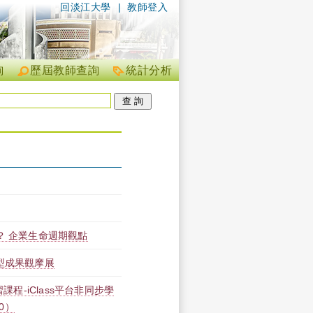
回淡江大學
|
教師登入
詢
歷屆教師查詢
統計分析
？ 企業生命週期觀點
型成果觀摩展
課程-iClass平台非同步學
00）