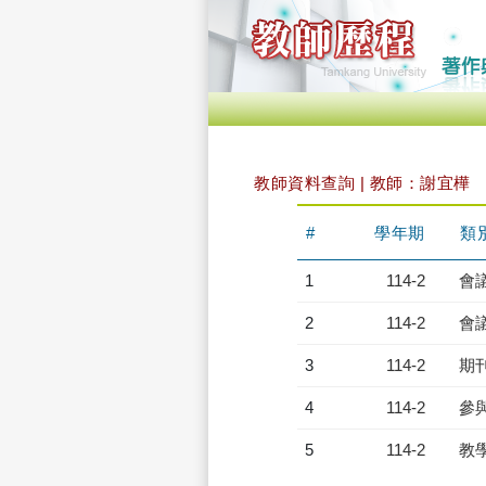
教師資料查詢 | 教師：謝宜樺
#
學年期
類
1
114-2
會
2
114-2
會
3
114-2
期
4
114-2
參
5
114-2
教