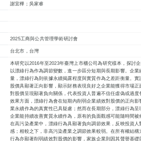
謝宜樺；吳家睿
2025工商與公共管理學術研討會
台北市，台灣
本研究以2016年至2023年臺灣上市櫃公司為研究樣本，探
以漂綠行為作為調節變數，進一步區分短期與長期影響。企業績
量，漂綠行為則依據永續揭露程度與實質作為之差距衡量。實
股價具顯著正向影響，顯示財務表現良好之企業能獲得市場正
對股價呈現顯著負向關係，代表投資人普遍不信任虛偽或過度
效果方面，漂綠行為會在短期內削弱企業績效對股價的正向影
業永續作為的真實性已具疑慮；然而在長期部分，漂綠行為呈
企業能持續改善實質永續作為，原有的負面觀感可能隨時間被
在高污染產業中，漂綠行為具顯著負向調節效果，反映投資人
感；相較之下，非高污染產業之調節效果較弱。在所有權結構
行為亦顯著削弱績效對股價的影響，家族企業則因其聲譽基礎