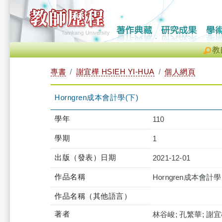
教
專書
謝宜樺 HSIEH YI-HUA
個人網頁
Horngren成本會計學(下)
學年
110
學期
1
出版（發表）日期
2021-12-01
作品名稱
Horngren成本會計學
作品名稱（其他語言）
著者
林谷峻; 孔繁華; 謝宜