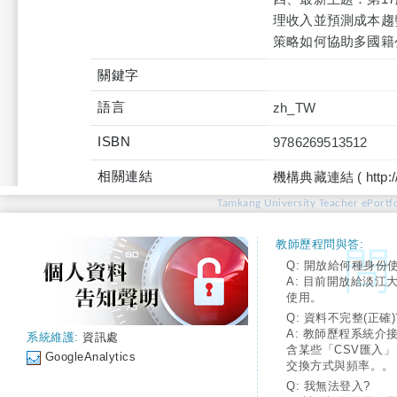
理收入並預測成本趨
策略如何協助多國籍
關鍵字
語言
zh_TW
ISBN
9786269513512
相關連結
機構典藏連結 ( http://tku
Tamkang University Teacher ePortfo
教師歷程問與答:
Q: 開放給何種身份
A: 目前開放給淡江
使用。
Q: 資料不完整(正確)
A: 教師歷程系統介
系統維護:
資訊處
含某些「CSV匯入
GoogleAnalytics
交換方式與頻率。。
Q: 我無法登入?