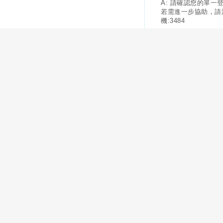
A: 請確認您的單一
若需進一步協助，請
機:3484