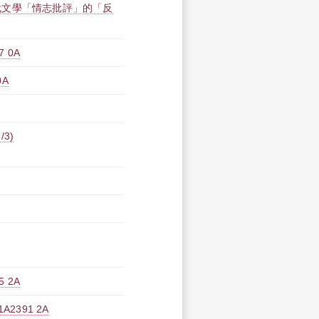
代文學「情志批評」的「反
 0A
0A
3)
 2A
391 2A