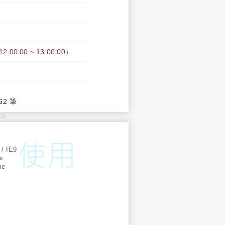
:00:00 ~ 13:00:00）
62 筆
KU
:
 / IE9
ox
me