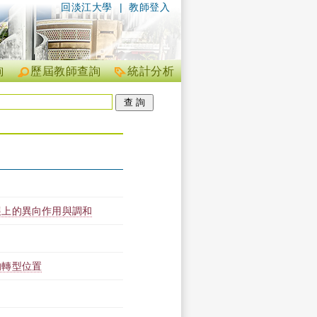
回淡江大學
|
教師登入
詢
歷屆教師查詢
統計分析
展上的異向作用與調和
的轉型位置