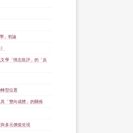
用學」初論
論》
代文學「情志批評」的「反
的轉型位置
及其「雙向成體」的關係
製與多元價值兌現