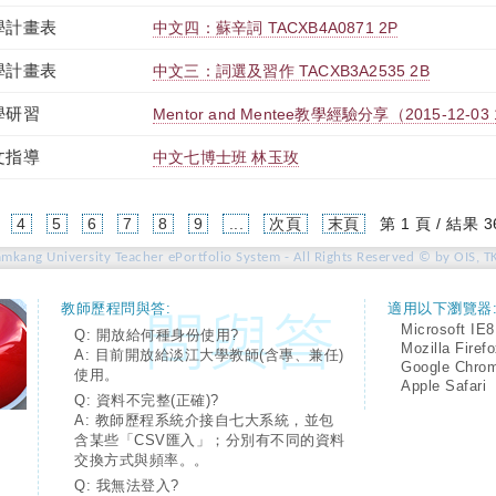
學計畫表
中文四：蘇辛詞 TACXB4A0871 2P
學計畫表
中文三：詞選及習作 TACXB3A2535 2B
學研習
Mentor and Mentee教學經驗分享（2015-12-03 12
文指導
中文七博士班 林玉玫
4
5
6
7
8
9
...
次頁
末頁
第 1 頁 / 結果 3
amkang University Teacher ePortfolio System - All Rights Reserved © by OIS, T
教師歷程問與答:
適用以下瀏覽器
Microsoft IE8
Q: 開放給何種身份使用?
Mozilla Firef
A: 目前開放給淡江大學教師(含專、兼任)
Google Chro
使用。
Apple Safari
Q: 資料不完整(正確)?
A: 教師歷程系統介接自七大系統，並包
含某些「CSV匯入」；分別有不同的資料
交換方式與頻率。。
Q: 我無法登入?