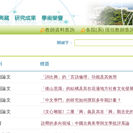
教師資料查詢
各院(系) 現任教師查
關鍵字：
別
標題
刊論文
「詩比興」的「言語倫理」功能及其效用
刊論文
「後山意識」的結構及其在花蓮地方社會文化發
刊論文
「中文學門」的研究如何撰寫多年期計畫？
刊論文
《文心雕龍》二重「興」義及其在「興」觀念史
書
詮釋的多向視域：中國古典美學與文學批評系論