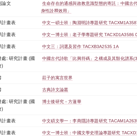
刊論文
生命存在的通感與政教意識型態的寄託：中國古
身性詮釋效用」
學計畫表
中文一碩士班：陶淵明詩專題研究 TACXM1A3587
學計畫表
中文一博士班：老子學專題研究 TACXD1A3586 
學計畫表
中文三：詞選及習作 TACXB3A2535 1A
處: 研究計畫 (國
中國古代詩歌「比興符碼」之構成及其類化譜系(3/
)
書
莊子的寓言世界
書
古典詩文論叢
處: 研究計畫 (國
博士後研究－方蓮華
)
學計畫表
中文碩文學一：李商隱詩專題研究 TACAM1A2635
學計畫表
中文一博士班：中國文學史理論專題研究 TACXD1A2