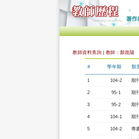
教師資料查詢 | 教師：顏崑陽
#
學年期
類
1
104-2
期
2
95-1
期
3
95-2
期
4
104-1
期
5
104-2
專