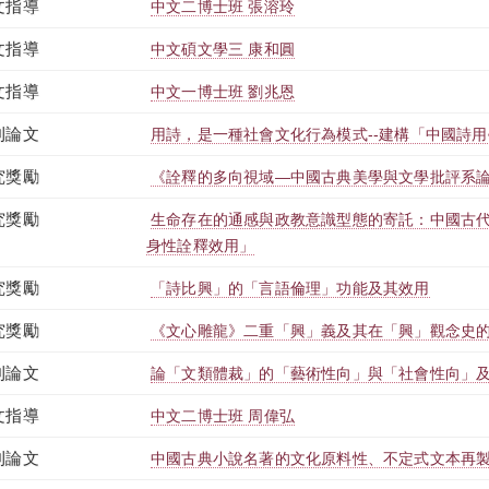
文指導
中文二博士班 張溶玲
文指導
中文碩文學三 康和圓
文指導
中文一博士班 劉兆恩
刊論文
用詩，是一種社會文化行為模式--建構「中國詩
究獎勵
《詮釋的多向視域—中國古典美學與文學批評系
究獎勵
生命存在的通感與政教意識型態的寄託：中國古
身性詮釋效用」
究獎勵
「詩比興」的「言語倫理」功能及其效用
究獎勵
《文心雕龍》二重「興」義及其在「興」觀念史
刊論文
論「文類體裁」的「藝術性向」與「社會性向」
文指導
中文二博士班 周偉弘
刊論文
中國古典小說名著的文化原料性、不定式文本再