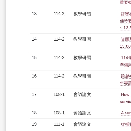
重要概念
13
114-2
教學研習
評審
佳玲教
~ 13
14
114-2
教學研習
資圖系
13:0
15
114-2
教學研習
11
準備與經
16
114-2
教學研習
跨越
年專題座
17
108-1
會議論文
How d
servi
18
108-1
會議論文
A sur
19
111-1
會議論文
從檔