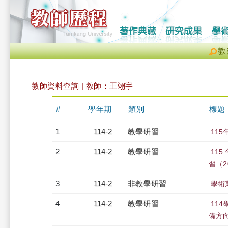
教
教師資料查詢 | 教師：王翊宇
#
學年期
類別
標題
1
114-2
教學研習
115
2
114-2
教學研習
11
習（20
3
114-2
非教學研習
學術期
4
114-2
教學研習
11
備方向（