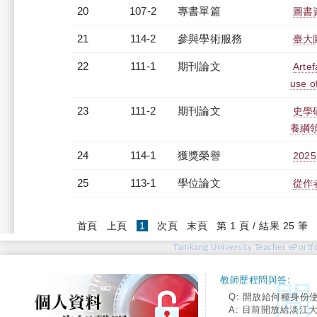
20
107-2
專書單篇
圖書
21
114-2
參與學術服務
臺大
22
111-1
期刊論文
Artef
use o
23
111-2
期刊論文
史學
養綱
24
114-1
獲獎榮譽
20
25
113-1
學位論文
從作
(current)
首頁
上頁
1
次頁
末頁
第 1 頁 / 結果 25 筆
Tamkang University Teacher ePortfo
教師歷程問與答:
Q: 開放給何種身份
A: 目前開放給淡江