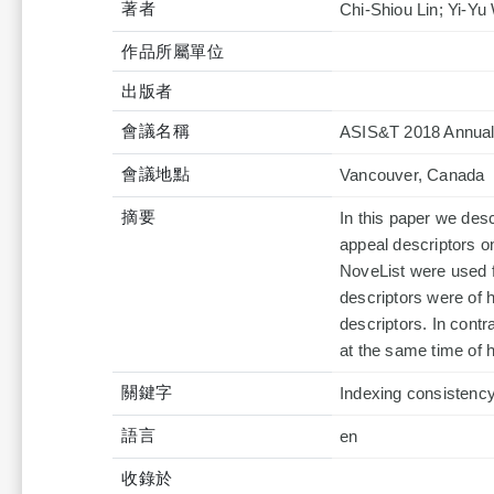
著者
Chi-Shiou Lin; Yi-Yu
作品所屬單位
出版者
會議名稱
ASIS&T 2018 Annual
會議地點
Vancouver, Canada
摘要
In this paper we des
appeal descriptors o
NoveList were used fo
descriptors were of 
descriptors. In contr
at the same time of 
關鍵字
Indexing consistency;
語言
en
收錄於