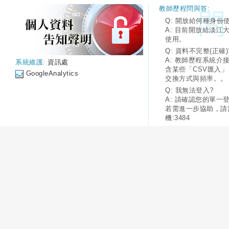
教師歷程問與答:
Q: 開放給何種身份
A: 目前開放給淡江
使用。
Q: 資料不完整(正確)
A: 教師歷程系統介
系統維護:
資訊處
含某些「CSV匯入
GoogleAnalytics
交換方式與頻率。。
Q: 我無法登入?
A: 請確認您的單一
若需進一步協助，請
機:3484