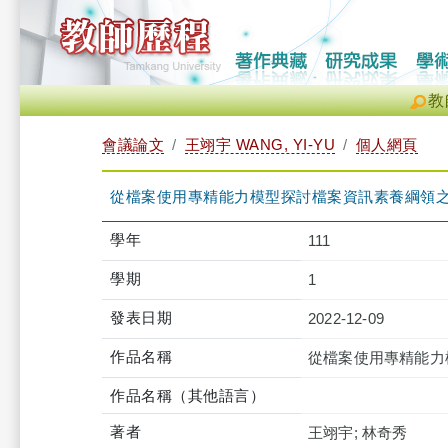
教
會議論文
王翊宇 WANG, YI-YU
個人網頁
從檔案使用專精能力模型探討檔案資訊素養綱領
學年
111
學期
1
發表日期
2022-12-09
作品名稱
從檔案使用專精能力
作品名稱（其他語言）
著者
王翊宇; 林奇秀