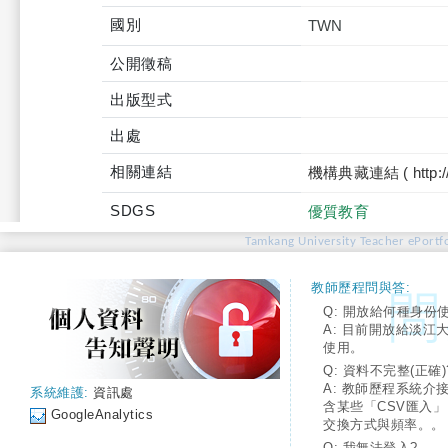
國別
TWN
公開徵稿
出版型式
出處
相關連結
機構典藏連結 ( http://tku
SDGS
優質教育
Tamkang University Teacher ePortfo
教師歷程問與答:
Q: 開放給何種身份
A: 目前開放給淡江
使用。
Q: 資料不完整(正確)
A: 教師歷程系統介
系統維護:
資訊處
含某些「CSV匯入
GoogleAnalytics
交換方式與頻率。。
Q: 我無法登入?