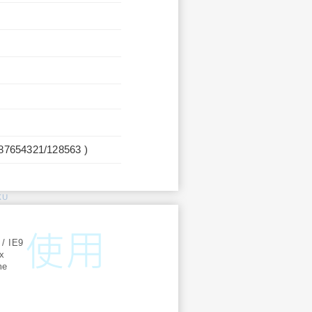
987654321/128563 )
KU
:
 / IE9
ox
me