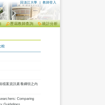
回淡江大學
|
教師登入
詢
歷屆教師查詢
統計分析
比較
個檔案資訊素養綱領之內
Researchers: Comparing
cy Guidelines