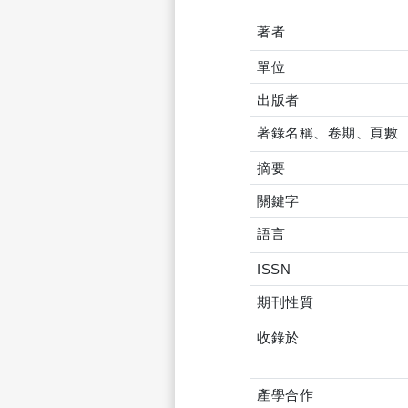
著者
單位
出版者
著錄名稱、卷期、頁數
摘要
關鍵字
語言
ISSN
期刊性質
收錄於
產學合作