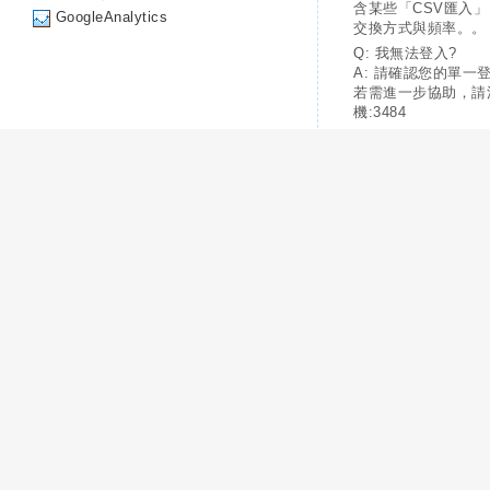
含某些「CSV匯入
GoogleAnalytics
交換方式與頻率。。
Q: 我無法登入?
A: 請確認您的單一
若需進一步協助，請
機:3484