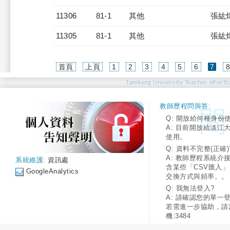
11306
81-1
其他
張紘
11305
81-1
其他
張紘
(cur
首頁
上頁
1
2
3
4
5
6
7
Tamkang University Teacher ePortfo
教師歷程問與答:
Q: 開放給何種身份
A: 目前開放給淡江
使用。
Q: 資料不完整(正確)
A: 教師歷程系統介
系統維護:
資訊處
含某些「CSV匯入
GoogleAnalytics
交換方式與頻率。。
Q: 我無法登入?
A: 請確認您的單一
若需進一步協助，請
機:3484