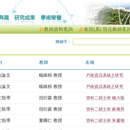
教師資料查詢
各院(系) 現任教師查
關鍵字：
別
教師
名稱
位論文
楊維楨 教授
戶政資訊系統之研究
位論文
楊維楨 教授
戶政資訊系統之研究
文指導
倪衍森 教授
管科二碩士班 楊大龍
文指導
倪衍森 教授
管科二碩士班 蘇雍昇
文指導
婁國仁 教授
管科二碩士班 朱慶瓏