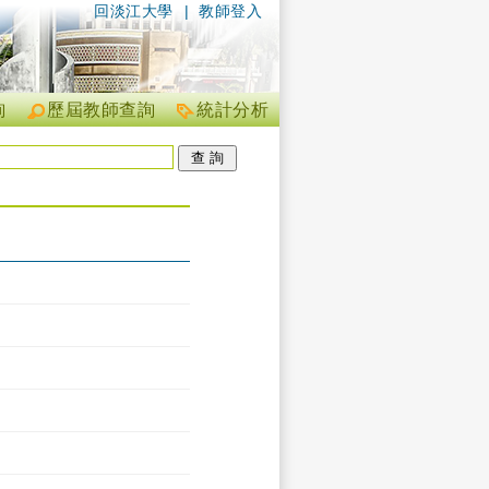
回淡江大學
|
教師登入
詢
歷屆教師查詢
統計分析