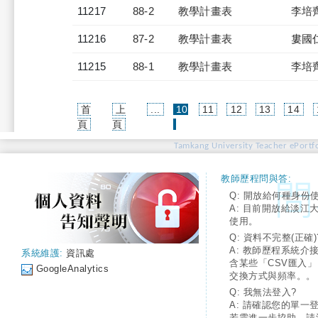
11217
88-2
教學計畫表
李培
11216
87-2
教學計畫表
婁國
11215
88-1
教學計畫表
李培
首
上
...
10
11
12
13
14
(current)
頁
頁
Tamkang University Teacher ePortfo
教師歷程問與答:
Q: 開放給何種身份
A: 目前開放給淡江
使用。
Q: 資料不完整(正確)
A: 教師歷程系統介
系統維護:
資訊處
含某些「CSV匯入
GoogleAnalytics
交換方式與頻率。。
Q: 我無法登入?
A: 請確認您的單一
若需進一步協助，請