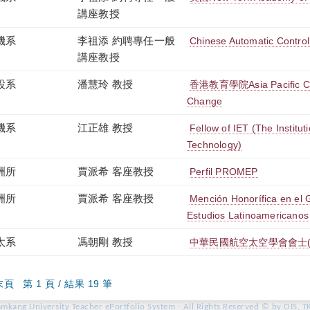
講座教授
機系
李祖添 約聘專任一般
Chinese Automatic Control
講座教授
設系
潘慧玲 教授
香港教育學院Asia Pacific Cen
Change
機系
江正雄 教授
Fellow of IET (The Institu
Technology)
洲所
賈派希 客座教授
Perfil PROMEP
洲所
賈派希 客座教授
Mención Honorífica en el 
Estudios Latinoamericanos
太系
馮朝剛 教授
中華民國航空太空學會會士(Fe
末頁
第 1 頁 / 結果 19 筆
amkang University Teacher ePortfolio System - All Rights Reserved © by OIS, T