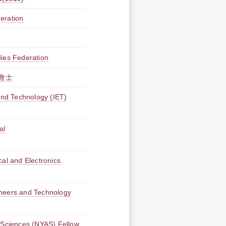
eration
dies Federation
會士
 and Technology (IET)
al
cal and Electronics
ineers and Technology
ciences (NYAS) Fellow