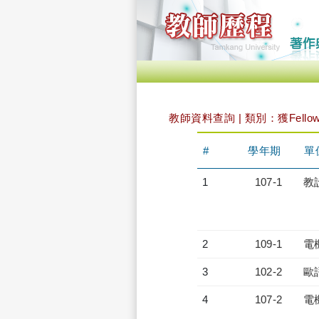
教師資料查詢 | 類別：獲Fell
#
學年期
單
1
107-1
教
2
109-1
電
3
102-2
歐
4
107-2
電