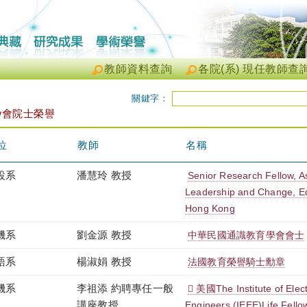
教師資料查詢
各院(系) 現任教師查
關鍵字：
ow會院士榮譽
位
教師
名稱
設系
潘慧玲 教授
Senior Research Fellow, As
Leadership and Change, Ed
Hong Kong
機系
劉金源 教授
中華民國通識教育學會會士
語系
楊淑娟 教授
法國教育榮譽騎士勳章
機系
李祖添 約聘專任一般
 美國The Institute of Elect
講座教授
Engineers (IEEE)Life Fello