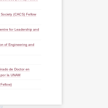
 Society (CACS) Fellow
tre for Leadership and
tion of Engineering and
Grado de Doctor en
 por la UNAM
llow)
KU