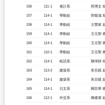
156
111-1
會計系
郭博文 
157
114-1
學動組
郭馥滋 
158
114-1
學動組
王豐家 
159
114-1
學動組
王元聖 
160
114-1
學動組
王元聖 
161
110-1
學動組
王元聖 
162
114-1
歐語系
陳瑋靜 
163
113-2
建築系
朱百鏡 
164
114-1
建築系
朱百鏡 
165
114-1
日文系
闕百華 
166
112-1
外交系
陳建甫 