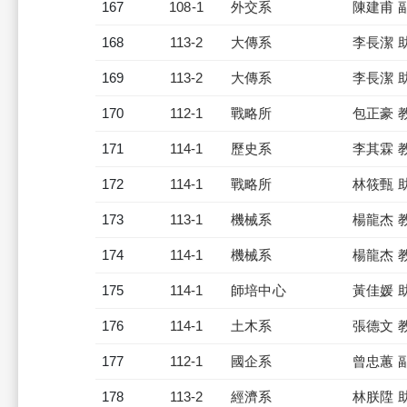
167
108-1
外交系
陳建甫 
168
113-2
大傳系
李長潔 
169
113-2
大傳系
李長潔 
170
112-1
戰略所
包正豪 
171
114-1
歷史系
李其霖 
172
114-1
戰略所
林筱甄 
173
113-1
機械系
楊龍杰 
174
114-1
機械系
楊龍杰 
175
114-1
師培中心
黃佳媛 
176
114-1
土木系
張德文 
177
112-1
國企系
曾忠蕙 
178
113-2
經濟系
林朕陞 