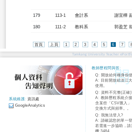
179
113-1
會計系
謝宜樺 
180
111-2
教科系
郭盈芝 
(current)
首頁
上頁
1
2
3
4
5
6
7
Tamkang University Teacher ePortfo
教師歷程問與答:
Q: 開放給何種身份
A: 目前開放給淡江
使用。
Q: 資料不完整(正確)
A: 教師歷程系統介
系統維護:
資訊處
含某些「CSV匯入
GoogleAnalytics
交換方式與頻率。。
Q: 我無法登入?
A: 請確認您的單一
若需進一步協助，請
機:3484