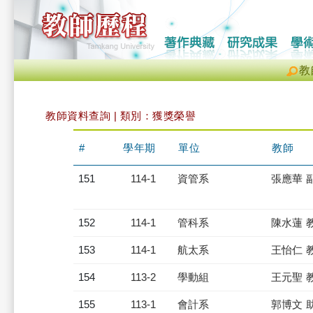
教
教師資料查詢 | 類別：獲獎榮譽
#
學年期
單位
教師
151
114-1
資管系
張應華 
152
114-1
管科系
陳水蓮 
153
114-1
航太系
王怡仁 
154
113-2
學動組
王元聖 
155
113-1
會計系
郭博文 