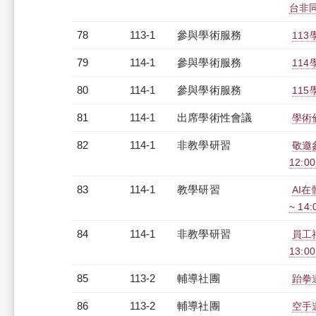
台非同步
78
113-1
參與學術服務
11
79
114-1
參與學術服務
11
80
114-1
參與學術服務
11
81
114-1
出席學術性會議
學術
82
114-1
非教學研習
敬邀
12:00
83
114-1
教學研習
AI在
~ 14
84
114-1
非教學研習
員工福
13:0
85
113-2
輔導社團
跆拳
86
113-2
輔導社團
空手