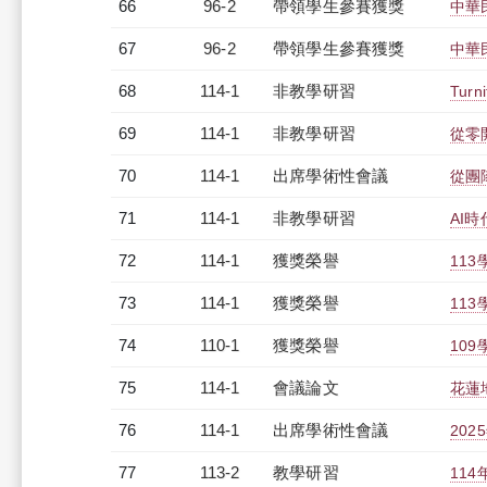
66
96-2
帶領學生參賽獲獎
中華
67
96-2
帶領學生參賽獲獎
中華
68
114-1
非教學研習
Turn
69
114-1
非教學研習
從零開
70
114-1
出席學術性會議
從團
71
114-1
非教學研習
AI時
72
114-1
獲獎榮譽
11
73
114-1
獲獎榮譽
11
74
110-1
獲獎榮譽
10
75
114-1
會議論文
花蓮
76
114-1
出席學術性會議
20
77
113-2
教學研習
11