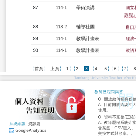
87
114-1
學術演講
國立
課程
88
113-2
輔導社團
自由
89
114-1
教學計畫表
經濟一
90
114-1
教學計畫表
歐語系
(current)
首頁
上頁
1
2
3
4
5
6
7
Tamkang University Teacher ePortfo
教師歷程問與答:
Q: 開放給何種身份
A: 目前開放給淡江
使用。
Q: 資料不完整(正確)
A: 教師歷程系統介
系統維護:
資訊處
含某些「CSV匯入
GoogleAnalytics
交換方式與頻率。。