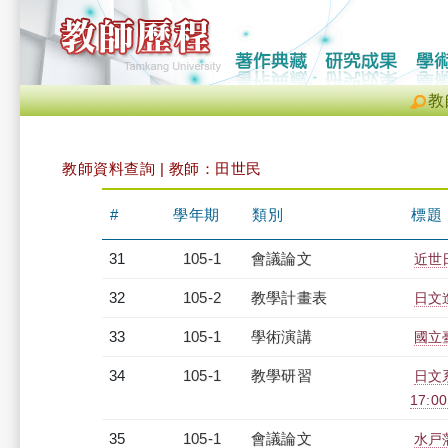
教
教師資料查詢 | 教師：田世民
#
學年期
類別
標題
31
105-1
會議論文
近世
32
105-2
教學計畫表
日文進
33
105-1
學術演講
國立
34
105-1
教學研習
日文系
17:0
35
105-1
會議論文
水戸