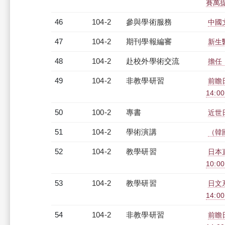
賽萬提斯
46
104-2
參與學術服務
中國
47
104-2
期刊學報編審
新生
48
104-2
赴校外學術交流
擔任
49
104-2
非教學研習
前瞻日
14:0
50
100-2
專書
近世
51
104-2
學術演講
（韓
52
104-2
教學研習
日本
10:00
53
104-2
教學研習
日文系
14:0
54
104-2
非教學研習
前瞻日