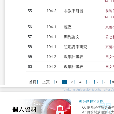
14:0
55
104-2
非教學研習
前瞻日
14:0
56
104-1
經歷
京都
57
104-1
期刊論文
公と
58
104-1
短期講學研究
京都
59
104-2
教學計畫表
日文一
60
104-2
教學計畫表
日文三
(current)
首頁
上頁
1
2
3
4
5
6
7
Tamkang University Teacher ePortfo
教師歷程問與答:
Q: 開放給何種身份
A: 目前開放給淡江