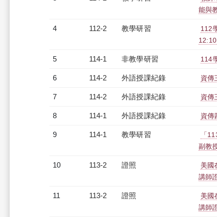
能與教師
4
112-2
教學研習
11
12:10
5
114-1
非教學研習
114
6
114-2
外語授課紀錄
資傳三
7
114-2
外語授課紀錄
資傳三
8
114-1
外語授課紀錄
資傳四
9
114-1
教學研習
「1
副教授)
10
113-2
證照
美國
講師
11
113-2
證照
美國
講師