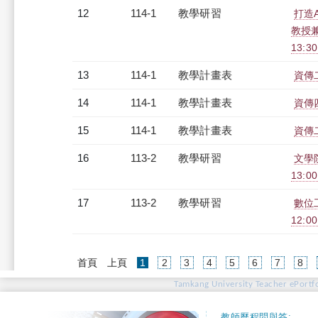
12
114-1
教學研習
打造
教授兼
13:3
13
114-1
教學計畫表
資傳二
14
114-1
教學計畫表
資傳四
15
114-1
教學計畫表
資傳二
16
113-2
教學研習
文學
13:00
17
113-2
教學研習
數位工
12:00
(current)
首頁
上頁
1
2
3
4
5
6
7
8
Tamkang University Teacher ePortfo
教師歷程問與答: