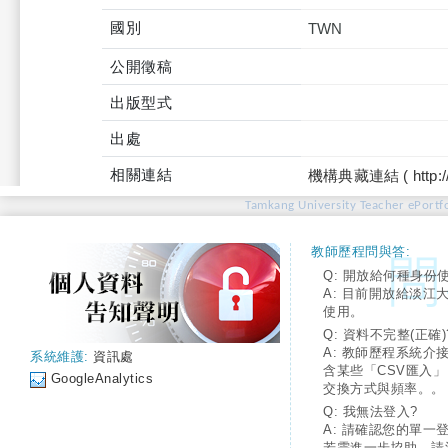
國別
TWN
公開徵稿
出版型式
出處
相關連結
機構典藏連結 ( http://tku
Tamkang University Teacher ePortfo
教師歷程問與答:
Q: 開放給何種身份
A: 目前開放給淡江
使用。
Q: 資料不完整(正確)
A: 教師歷程系統介
系統維護:
資訊處
含某些「CSV匯入
GoogleAnalytics
交換方式與頻率。。
Q: 我無法登入?
A: 請確認您的單一
若需進一步協助，請