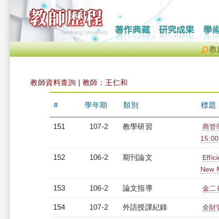
教
教師資料查詢 | 教師：王仁和
#
學年期
類別
標題
151
107-2
教學研習
商管學
15:0
152
106-2
期刊論文
Effic
New M
153
106-2
論文指導
金二
154
107-2
外語授課紀錄
全財管