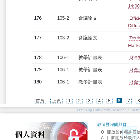
14:0
176
105-2
會議論文
Effic
Diffu
177
103-2
會議論文
Test
Marke
178
106-1
教學計畫表
財金雙
179
106-1
教學計畫表
財金進
180
106-1
教學計畫表
財金一
(current)
首頁
上頁
1
2
3
4
5
6
7
Tamkang University Teacher ePortfo
教師歷程問與答:
Q: 開放給何種身份
A: 目前開放給淡江