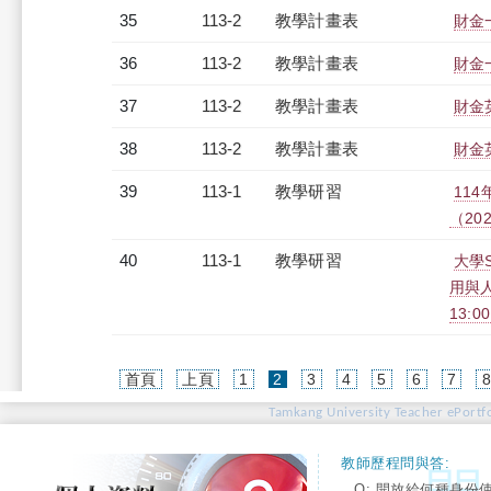
35
113-2
教學計畫表
財金一
36
113-2
教學計畫表
財金一
37
113-2
教學計畫表
財金英
38
113-2
教學計畫表
財金英
39
113-1
教學研習
11
（2024
40
113-1
教學研習
大學
用與人
13:0
(current)
首頁
上頁
1
2
3
4
5
6
7
Tamkang University Teacher ePortfo
教師歷程問與答:
Q: 開放給何種身份