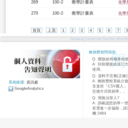
269
100-2
教學計畫表
化學系
270
100-2
教學計畫表
化學系
首頁
上頁
1
2
3
4
5
6
7
Tamkang University Teacher ePortfo
教師歷程問與答:
Q: 開放給何種身份
A: 目前開放給淡江
使用。
Q: 資料不完整(正確)
A: 教師歷程系統介
系統維護:
資訊處
含某些「CSV匯入
GoogleAnalytics
交換方式與頻率。。
Q: 我無法登入?
A: 請確認您的單一
若需進一步協助，請
機:3484