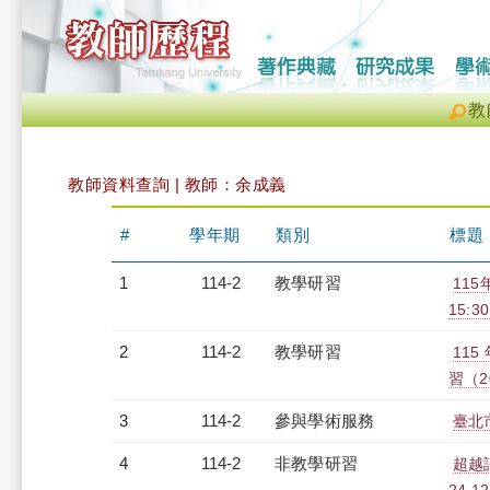
教
教師資料查詢 | 教師：余成義
#
學年期
類別
標題
1
114-2
教學研習
115
15:30
2
114-2
教學研習
11
習（20
3
114-2
參與學術服務
臺北
4
114-2
非教學研習
超越