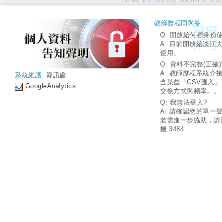
Tamkang University Teacher ePortfo
教師歷程問與答:
Q: 開放給何種身份
A: 目前開放給淡江
使用。
Q: 資料不完整(正確)
A: 教師歷程系統介
系統維護:
資訊處
含某些「CSV匯入
GoogleAnalytics
交換方式與頻率。。
Q: 我無法登入?
A: 請確認您的單一
若需進一步協助，請
機:3484