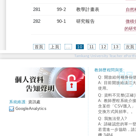
281
99-2
教學計畫表
自然科
282
90-1
研究報告
微積
的研
(current)
首頁
上頁
...
10
11
12
13
次頁
Tamkang University Teacher ePortfo
教師歷程問與答:
Q: 開放給何種身份
A: 目前開放給淡江
使用。
Q: 資料不完整(正確)
A: 教師歷程系統介
系統維護:
資訊處
含某些「CSV匯入
GoogleAnalytics
交換方式與頻率。。
Q: 我無法登入?
A: 請確認您的單一
若需進一步協助，請
機:3484