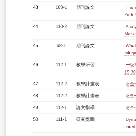
43
109-1
期刊論文
The s
York 
44
110-2
期刊論文
Analy
Marke
45
98-1
期刊論文
What 
mitig
46
112-1
教學研習
一級單
15:3
47
112-2
教學計畫表
財金一
48
112-2
教學計畫表
財金一
49
112-1
論文指導
財金
50
111-1
研究獎勵
Dyna
count