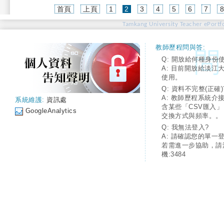
(current)
首頁
上頁
1
2
3
4
5
6
7
Tamkang University Teacher ePortfo
教師歷程問與答:
Q: 開放給何種身份
A: 目前開放給淡江
使用。
Q: 資料不完整(正確)
A: 教師歷程系統介
系統維護:
資訊處
含某些「CSV匯入
GoogleAnalytics
交換方式與頻率。。
Q: 我無法登入?
A: 請確認您的單一
若需進一步協助，請
機:3484