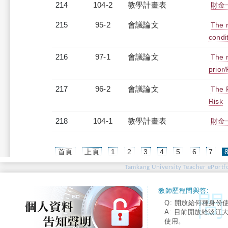
214
104-2
教學計畫表
財金一
215
95-2
會議論文
The r
condi
216
97-1
會議論文
The 
prior
217
96-2
會議論文
The 
Risk
218
104-1
教學計畫表
財金一
首頁
上頁
1
2
3
4
5
6
7
Tamkang University Teacher ePortfo
教師歷程問與答:
Q: 開放給何種身份
A: 目前開放給淡江
使用。