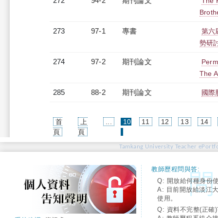
272
94-2
期刊論文
The 
Broth
273
97-1
專書
第六
勢研
274
97-2
期刊論文
Perm
The A
285
88-2
期刊論文
國際
首
上
...
10
11
12
13
14
(current)
頁
頁
Tamkang University Teacher ePortfo
教師歷程問與答:
Q: 開放給何種身份
A: 目前開放給淡江
使用。
Q: 資料不完整(正確)