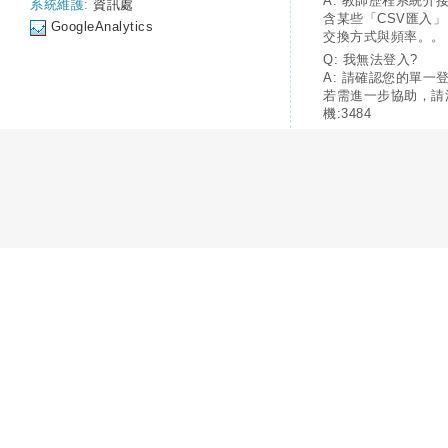
A: 教師歷程系統介
系統維護:
資訊處
含某些「CSV匯入
GoogleAnalytics
交換方式與頻率。。
Q: 我無法登入?
A: 請確認您的單一
若需進一步協助，請
機:3484