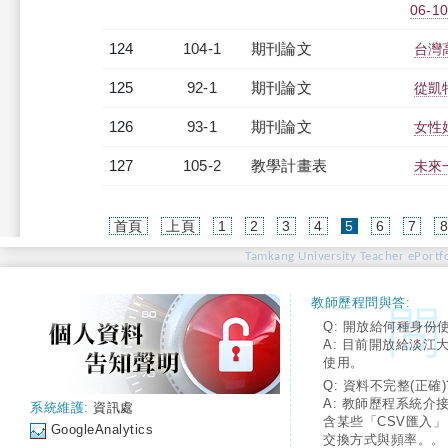
06-10
124
104-1
期刊論文
台灣
125
92-1
期刊論文
從凱
126
93-1
期刊論文
女性
127
105-2
教學計畫表
未來
(current)
首頁
上頁
1
2
3
4
5
6
7
Tamkang University Teacher ePortfo
教師歷程問與答:
Q: 開放給何種身份
A: 目前開放給淡江
使用。
Q: 資料不完整(正確)
A: 教師歷程系統介
系統維護:
資訊處
含某些「CSV匯入
GoogleAnalytics
交換方式與頻率。。