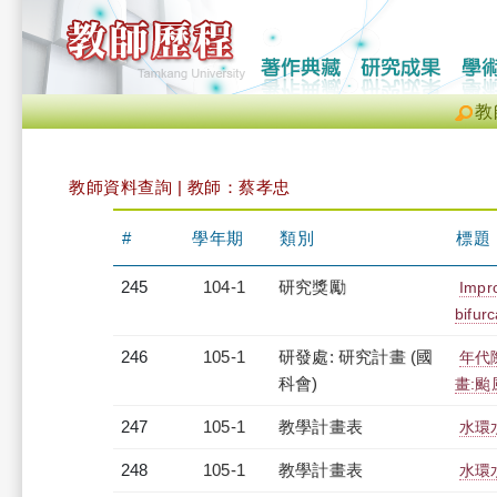
教
教師資料查詢 | 教師：蔡孝忠
#
學年期
類別
標題
245
104-1
研究獎勵
Impro
bifurc
246
105-1
研發處: 研究計畫 (國
年代
科會)
畫:颱
247
105-1
教學計畫表
水環水
248
105-1
教學計畫表
水環水