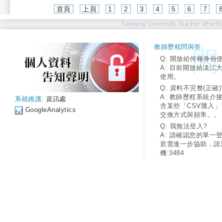
首頁
上頁
1
2
3
4
5
6
7
Tamkang University Teacher ePortfo
教師歷程問與答:
Q: 開放給何種身份
A: 目前開放給淡江
使用。
Q: 資料不完整(正確)
A: 教師歷程系統介
系統維護:
資訊處
含某些「CSV匯入
GoogleAnalytics
交換方式與頻率。。
Q: 我無法登入?
A: 請確認您的單一
若需進一步協助，請
機:3484